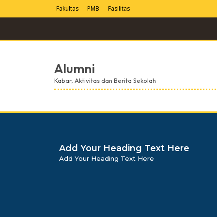
Fakultas
PMB
Fasilitas
Alumni
Kabar, Aktivitas dan Berita Sekolah
dibuat oleh rrdigital.id
Add Your Heading Text Here
Add Your Heading Text Here