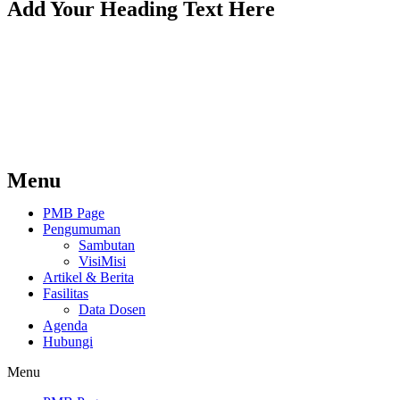
Add Your Heading Text Here
Menu
PMB Page
Pengumuman
Sambutan
VisiMisi
Artikel & Berita
Fasilitas
Data Dosen
Agenda
Hubungi
Menu