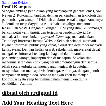
Sambutan Rektor
Profil Kampus
Sebagai lembaga pendidikan yang menyiapkan generasi emas, SMP
Negeri 2 Rogojampi tanggap dengan perkembangan teknologi dan
perkembangan zaman. ” Didiklah anakmu sesuai dengan zamannya
“, demikian ucap Sayyidina Ali, sahabat sekaligus menantu
Rosulullah SAW. Dengan dukungan SDM yang dimiliki, semangat
berkompetisi yang tinggi, dan terjadinya pandemi Covid-19
memaksa kita melakukan
physical distancing,
memanfaatkan
Teknologi Informasi berupa Website Sekolah sebagai alternatif
layanan informasi publik yang cepat, akurat dan
akuntabel
menjadi
keniscayaan. Dengan hadirnya web sekolah ini, masyarakat dapat
mengakses informasi tentang lembaga ini dan dinamika
perkembangannya, kapanpun dan di manapun. Sekolah siap
menerima saran dan kritik yang bersifat membangun dari semua
pihak secara terbuka sehingga dapat menjawab kebutuhan
masyarakat dan mencapai visi lembaga.
Akhirnya, dengan penuh
harapan dan iringan doa, semoga langkah kecil ini menjadi
kontribusi nyata yang bermakna dalam memajukan dunia
pendidikan, Aamiin.
dibuat oleh rrdigital.id
Add Your Heading Text Here