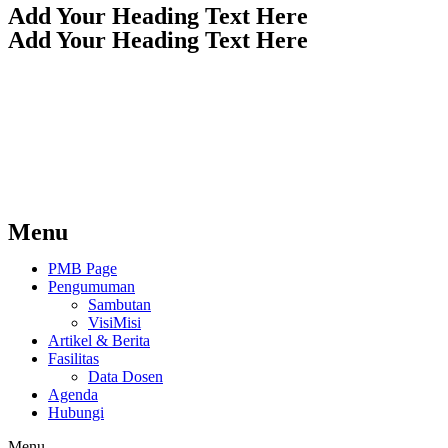
Add Your Heading Text Here
Add Your Heading Text Here
Menu
PMB Page
Pengumuman
Sambutan
VisiMisi
Artikel & Berita
Fasilitas
Data Dosen
Agenda
Hubungi
Menu