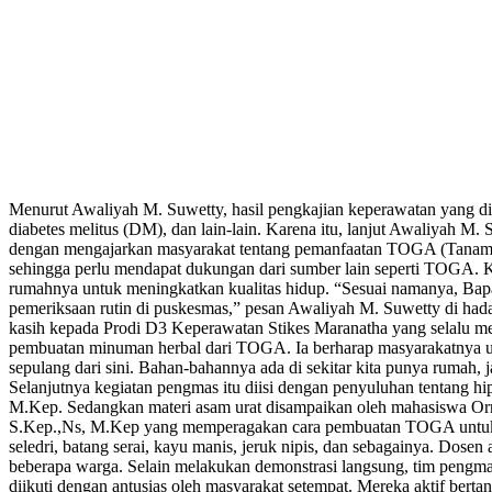
Menurut Awaliyah M. Suwetty, hasil pengkajian keperawatan yang di
diabetes melitus (DM), dan lain-lain. Karena itu, lanjut Awaliyah
dengan mengajarkan masyarakat tentang pemanfaatan TOGA (Tanama
sehingga perlu mendapat dukungan dari sumber lain seperti TOGA. 
rumahnya untuk meningkatkan kualitas hidup. “Sesuai namanya, Bapa
pemeriksaan rutin di puskesmas,” pesan Awaliyah M. Suwetty di had
kasih kepada Prodi D3 Keperawatan Stikes Maranatha yang selalu me
pembuatan minuman herbal dari TOGA. Ia berharap masyarakatnya u
sepulang dari sini. Bahan-bahannya ada di sekitar kita punya rumah
Selanjutnya kegiatan pengmas itu diisi dengan penyuluhan tentang h
M.Kep. Sedangkan materi asam urat disampaikan oleh mahasiswa Orni 
S.Kep.,Ns, M.Kep yang memperagakan cara pembuatan TOGA untuk mer
seledri, batang serai, kayu manis, jeruk nipis, dan sebagainya. Dos
beberapa warga. Selain melakukan demonstrasi langsung, tim pengma
diikuti dengan antusias oleh masyarakat setempat. Mereka aktif ber