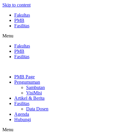
Skip to content
Fakultas
PMB
Fasilitas
Menu
Fakultas
PMB
Fasilitas
PMB Page
Pengumuman
Sambutan
VisiMisi
Artikel & Berita
Fasilitas
Data Dosen
Agenda
Hubungi
Menu