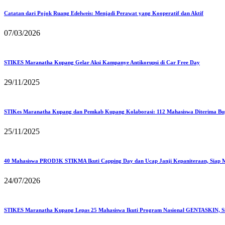
Catatan dari Pojok Ruang Edelweis: Menjadi Perawat yang Kooperatif dan Aktif
07/03/2026
STIKES Maranatha Kupang Gelar Aksi Kampanye Antikorupsi di Car Free Day
29/11/2025
STIKes Maranatha Kupang dan Pemkab Kupang Kolaborasi: 112 Mahasiswa Diterima Bu
25/11/2025
40 Mahasiswa PROD3K STIKMA Ikuti Capping Day dan Ucap Janji Kepaniteraan, Siap M
24/07/2026
STIKES Maranatha Kupang Lepas 25 Mahasiswa Ikuti Program Nasional GENTASKIN, Si