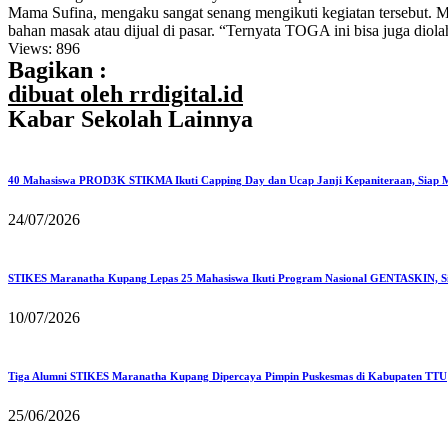
Mama Sufina, mengaku sangat senang mengikuti kegiatan tersebut. 
bahan masak atau dijual di pasar. “Ternyata TOGA ini bisa juga diolah
Views:
896
Bagikan :
dibuat oleh rrdigital.id
Kabar Sekolah Lainnya
40 Mahasiswa PROD3K STIKMA Ikuti Capping Day dan Ucap Janji Kepaniteraan, Siap M
24/07/2026
STIKES Maranatha Kupang Lepas 25 Mahasiswa Ikuti Program Nasional GENTASKIN, Si
10/07/2026
Tiga Alumni STIKES Maranatha Kupang Dipercaya Pimpin Puskesmas di Kabupaten TTU
25/06/2026