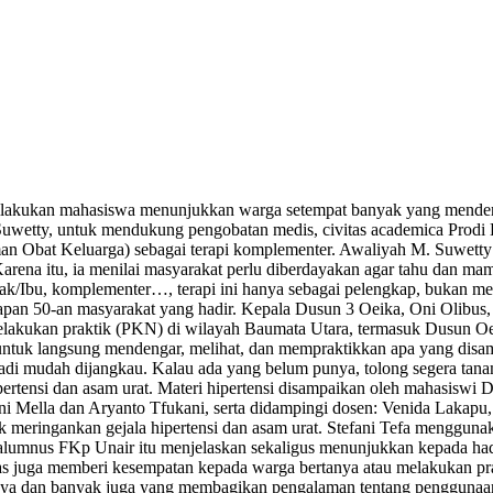
lakukan mahasiswa menunjukkan warga setempat banyak yang menderita
 M. Suwetty, untuk mendukung pengobatan medis, civitas academica P
n Obat Keluarga) sebagai terapi komplementer. Awaliyah M. Suwett
Karena itu, ia menilai masyarakat perlu diberdayakan agar tahu dan
k/Ibu, komplementer…, terapi ini hanya sebagai pelengkap, bukan me
apan 50-an masyarakat yang hadir. Kepala Dusun 3 Oeika, Oni Olibus
lakukan praktik (PKN) di wilayah Baumata Utara, termasuk Dusun Oei
ntuk langsung mendengar, melihat, dan mempraktikkan apa yang disa
, jadi mudah dijangkau. Kalau ada yang belum punya, tolong segera tan
ipertensi dan asam urat. Materi hipertensi disampaikan oleh mahasiswi
Mella dan Aryanto Tfukani, serta didampingi dosen: Venida Lakapu, S.
ingankan gejala hipertensi dan asam urat. Stefani Tefa menggunaka
en alumnus FKp Unair itu menjelaskan sekaligus menunjukkan kepada ha
s juga memberi kesempatan kepada warga bertanya atau melakukan pra
tanya dan banyak juga yang membagikan pengalaman tentang penggunaan 