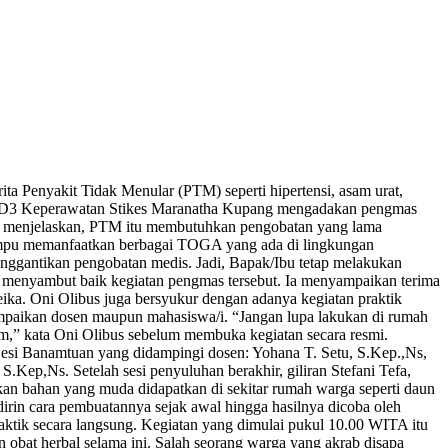
 Penyakit Tidak Menular (PTM) seperti hipertensi, asam urat,
rodi D3 Keperawatan Stikes Maranatha Kupang mengadakan pengmas
y menjelaskan, PTM itu membutuhkan pengobatan yang lama
 mampu memanfaatkan berbagai TOGA yang ada di lingkungan
nggantikan pengobatan medis. Jadi, Bapak/Ibu tetap melakukan
, menyambut baik kegiatan pengmas tersebut. Ia menyampaikan terima
ka. Oni Olibus juga bersyukur dengan adanya kegiatan praktik
mpaikan dosen maupun mahasiswa/i. “Jangan lupa lakukan di rumah
am,” kata Oni Olibus sebelum membuka kegiatan secara resmi.
 Desi Banamtuan yang didampingi dosen: Yohana T. Setu, S.Kep.,Ns,
Kep,Ns. Setelah sesi penyuluhan berakhir, giliran Stefani Tefa,
n bahan yang muda didapatkan di sekitar rumah warga seperti daun
dirin cara pembuatannya sejak awal hingga hasilnya dicoba oleh
ktik secara langsung. Kegiatan yang dimulai pukul 10.00 WITA itu
obat herbal selama ini. Salah seorang warga yang akrab disapa