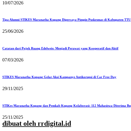
10/07/2026
Tiga Alumni STIKES Maranatha Kupang Dipercaya Pimpin Puskesmas di Kabupaten TTU
25/06/2026
Catatan dari Pojok Ruang Edelweis: Menjadi Perawat yang Kooperatif dan Aktif
07/03/2026
STIKES Maranatha Kupang Gelar Aksi Kampanye Antikorupsi di Car Free Day
29/11/2025
STIKes Maranatha Kupang dan Pemkab Kupang Kolaborasi: 112 Mahasiswa Diterima Bu
25/11/2025
dibuat oleh rrdigital.id