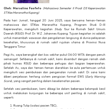
Oleh: Marsalina Faofeto
(Mahasiswa Semester II Prodi D3 Keperawatan
STIKes Maranatha Kupang)
Pada hari Jumat, tanggal 20 Juni 2025, saya bersama teman-teman
mahasiswa dari STIKes Maranatha Kupang, Program Studi D-III
Keperawatan, mengikuti kegiatan
Study Tour
ke Rumah Sakit Umum
Daerah (RSUD) Prof. Dr. W.Z. Johannes Kupang. Tujuan kegiatan ini adalah
untuk menambah wawasan dan pengalaman langsung di dunia pelayanan
kesehatan, khususnya di rumah sakit rujukan utama di Provinsi Nusa
Tenggara Timur.
Pagi itu, saya berangkat dari kos sekitar pukul 06.00 WITA dengan penuh
semangat. Setibanya di rumah sakit, kami disambut dengan ramah oleh
pihak humas RSUD dan beberapa petugas dari bagian keperawatan.
Setelah itu, saya dan teman-teman diarahkan ke aula pertemuan untuk
mengikuti sesi pembukaan dan pengenalan rumah sakit. Di sana kami
diberi penjelasan tentang sistem pengisian format EWS (
Early Warning
Score
), yang sangat penting dalam keselamatan pasien.
Setelah sesi pembukaan, kami dibagi ke dalam beberapa kelompok kecil
untuk melakukan kunjungan ke beberapa unit penting di rumah sakit,
seperti:
Ruang Tulip (isolasi pasien TBC),