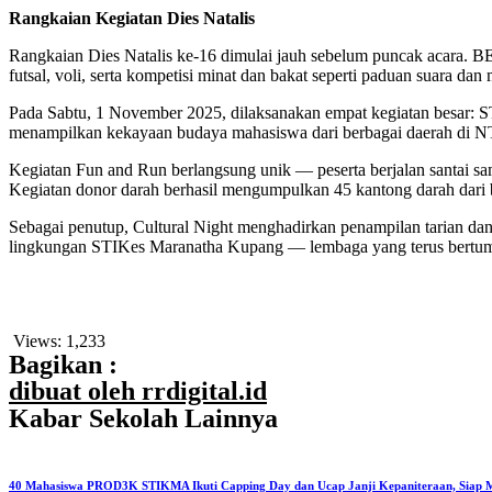
Rangkaian Kegiatan Dies Natalis
Rangkaian Dies Natalis ke-16 dimulai jauh sebelum puncak acara. B
futsal, voli, serta kompetisi minat dan bakat seperti paduan suara dan
Pada Sabtu, 1 November 2025, dilaksanakan empat kegiatan besar:
menampilkan kekayaan budaya mahasiswa dari berbagai daerah di N
Kegiatan Fun and Run berlangsung unik — peserta berjalan santa
Kegiatan donor darah berhasil mengumpulkan 45 kantong darah dari 
Sebagai penutup, Cultural Night menghadirkan penampilan tarian dan 
lingkungan STIKes Maranatha Kupang — lembaga yang terus bertumb
Views:
1,233
Bagikan :
dibuat oleh rrdigital.id
Kabar Sekolah Lainnya
40 Mahasiswa PROD3K STIKMA Ikuti Capping Day dan Ucap Janji Kepaniteraan, Siap M