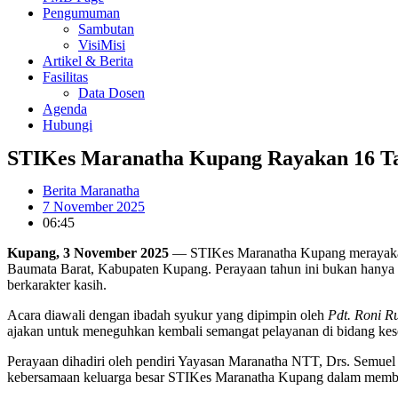
Pengumuman
Sambutan
VisiMisi
Artikel & Berita
Fasilitas
Data Dosen
Agenda
Hubungi
STIKes Maranatha Kupang Rayakan 16 Ta
Berita Maranatha
7 November 2025
06:45
Kupang, 3 November 2025
— STIKes Maranatha Kupang merayakan 
Baumata Barat, Kabupaten Kupang. Perayaan tahun ini bukan hanya m
berkarakter kasih.
Acara diawali dengan ibadah syukur yang dipimpin oleh
Pdt. Roni R
ajakan untuk meneguhkan kembali semangat pelayanan di bidang kes
Perayaan dihadiri oleh pendiri Yayasan Maranatha NTT, Drs. Semuel
kebersamaan keluarga besar STIKes Maranatha Kupang dalam memba