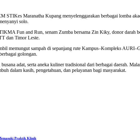
EM STIKes Maranatha Kupang menyelenggarakan berbagai lomba akademik
 menyanyi solo.
 STIKMA Fun and Run, senam Zumba bersama Zin Kiky, donor darah bek
TT dan Timor Leste.
i sambil memungut sampah di sepanjang rute Kampus–Kompleks AURI–G
berbagai golongan.
busana adat, serta aneka kuliner tradisional dari berbagai daerah. Ma
uh dalam kasih, pengetahuan, dan pelayanan bagi masyarakat.
emasuki Praktik Klinik