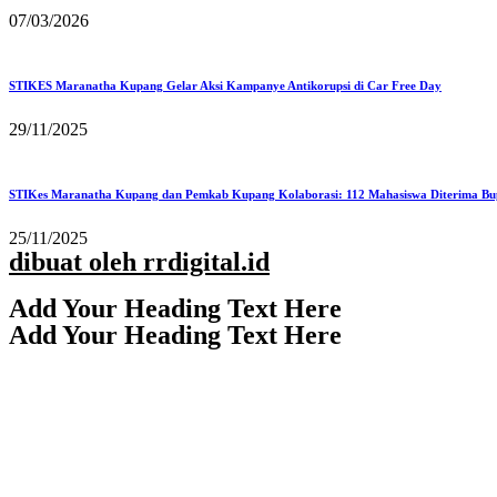
07/03/2026
STIKES Maranatha Kupang Gelar Aksi Kampanye Antikorupsi di Car Free Day
29/11/2025
STIKes Maranatha Kupang dan Pemkab Kupang Kolaborasi: 112 Mahasiswa Diterima Bu
25/11/2025
dibuat oleh rrdigital.id
Add Your Heading Text Here
Add Your Heading Text Here