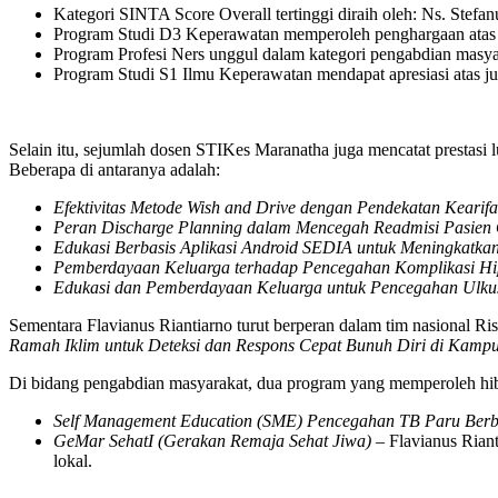
Kategori SINTA Score Overall tertinggi diraih oleh: Ns. Ste
Program Studi D3 Keperawatan memperoleh penghargaan atas ju
Program Profesi Ners unggul dalam kategori pengabdian masya
Program Studi S1 Ilmu Keperawatan mendapat apresiasi atas ju
Selain itu, sejumlah dosen STIKes Maranatha juga mencatat prestasi l
Beberapa di antaranya adalah:
Efektivitas Metode Wish and Drive dengan Pendekatan Kearif
Peran Discharge Planning dalam Mencegah Readmisi Pasien
Edukasi Berbasis Aplikasi Android SEDIA untuk Meningkatkan 
Pemberdayaan Keluarga terhadap Pencegahan Komplikasi Hip
Edukasi dan Pemberdayaan Keluarga untuk Pencegahan Ulku
Sementara Flavianus Riantiarno turut berperan dalam tim nasional
Ramah Iklim untuk Deteksi dan Respons Cepat Bunuh Diri di Kamp
Di bidang pengabdian masyarakat, dua program yang memperoleh hiba
Self Management Education (SME) Pencegahan TB Paru Berb
GeMar SehatI (Gerakan Remaja Sehat Jiwa)
– Flavianus Riant
lokal.