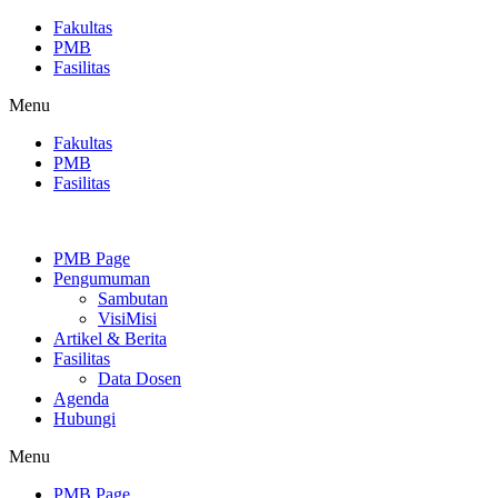
Skip
Fakultas
to
PMB
content
Fasilitas
Menu
Fakultas
PMB
Fasilitas
PMB Page
Pengumuman
Sambutan
VisiMisi
Artikel & Berita
Fasilitas
Data Dosen
Agenda
Hubungi
Menu
PMB Page