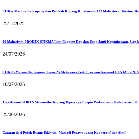
STIKes Maranatha Kupang dan Pemkab Kupang Kolaborasi: 112 Mahasiswa Diterima Bu
25/11/2025
40 Mahasiswa PROD3K STIKMA Ikuti Capping Day dan Ucap Janji Kepaniteraan, Siap M
24/07/2026
STIKES Maranatha Kupang Lepas 25 Mahasiswa Ikuti Program Nasional GENTASKIN, Si
10/07/2026
Tiga Alumni STIKES Maranatha Kupang Dipercaya Pimpin Puskesmas di Kabupaten TTU
25/06/2026
Catatan dari Pojok Ruang Edelweis: Menjadi Perawat yang Kooperatif dan Aktif