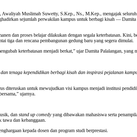
Awaliyah Muslimah Suwetty, S.Kep., Ns., M.Kep., mengajak seluruh c
ghadirkan sejumlah perwakilan kampus untuk berbagi kisah — Damit
en dan proses belajar dilakukan dengan segala keterbatasan. Kini, b
tai tiga dan rencana pembangunan gedung baru yang segera dimulai.
engubah keterbatasan menjadi berkat,” ujar Damita Palalangan, yang
 tenaga kependidikan berbagi kisah dan inspirasi pejalanan kampus
 diteruskan untuk mewujudkan visi kampus menjadi institusi pendidi
 bersama,” ujarnya.
musik, dan
stand up comedy
yang dibawakan mahasiswa serta penampil
ak tawa dan kebanggaan.
ghargaan kepada dosen dan program studi berprestasi.