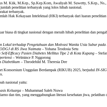
fanus M. Kiik, M.Kep., Sp.Kep.Kom, Awaliyah M. Suwetty, S.Kep., Ns.
mlah penelitian terbanyak yang lolos hibah nasional.
rakat terbanyak.
mlah Hak Kekayaan Intelektual (HKI) terbanyak dari luaran penelitian
uar biasa di tingkat nasional dengan meraih hibah penelitian dan peng
an Lokal terhadap Pengetahuan dan Motivasi Wanita Usia Subur pada 
 ODGJ di RS Jiwa Naimata
– Yohana Teodosia Setu
Self-Efficacy Pasien Diabetes Mellitus Tipe 2 di Kota Kupang
– Stefan
ertensi
– Welmince P. Nggorong
s Diabetikum
– Theodehild M. Theresia Dee
 Riset Konsorsium Unggulan Berdampak (RIKUB) 2025, berjudul
IN-SIG
us
.
h nasional yaitu:
asis Keluarga
– Muhammad Saleh Nuwa
iarno dan tim, yang menggabungkan literasi kesehatan jiwa, pelatihan d