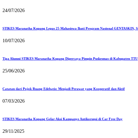
24/07/2026
STIKES Maranatha Kupang Lepas 25 Mahasiswa Ikuti Program Nasional GENTASKIN, Si
10/07/2026
Tiga Alumni STIKES Maranatha Kupang Dipercaya Pimpin Puskesmas di Kabupaten TTU
25/06/2026
Catatan dari Pojok Ruang Edelweis: Menjadi Perawat yang Kooperatif dan Aktif
07/03/2026
STIKES Maranatha Kupang Gelar Aksi Kampanye Antikorupsi di Car Free Day
29/11/2025