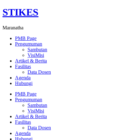
Skip
STIKES
to
content
Maranatha
PMB Page
Pengumuman
Sambutan
VisiMisi
Artikel & Berita
Fasilitas
Data Dosen
Agenda
Hubungi
Menu
PMB Page
Pengumuman
Sambutan
VisiMisi
Artikel & Berita
Fasilitas
Data Dosen
Agenda
Hubungi